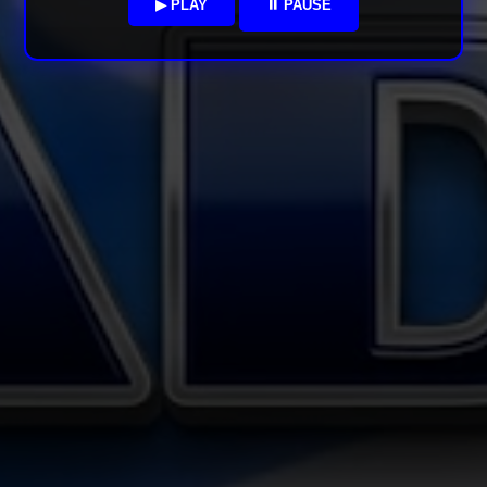
▶ PLAY
⏸ PAUSE