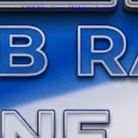
© 2026 Ράδιο | Greece | Μελβούρνη | Αυστραλία