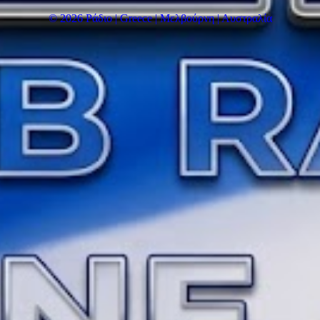
© 2026 Ράδιο | Greece | Μελβούρνη | Αυστραλία