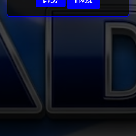
▶ PLAY
⏸ PAUSE