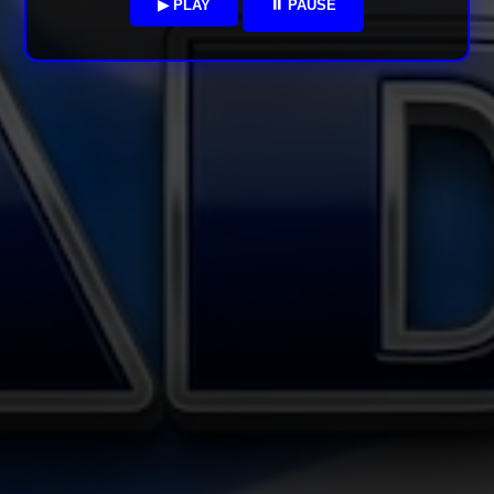
▶ PLAY
⏸ PAUSE