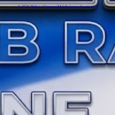
© 2026 Ράδιο | Greece | Μελβούρνη | Αυστραλία