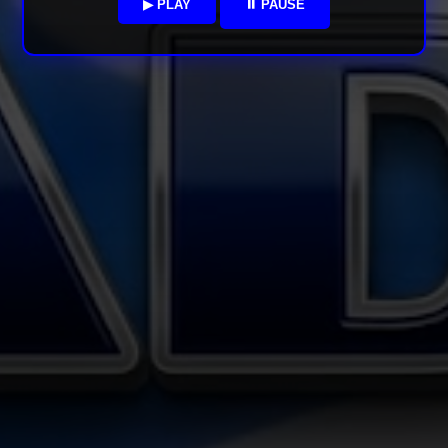
▶ PLAY
⏸ PAUSE