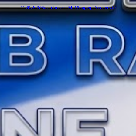
© 2026 Ράδιο | Greece | Μελβούρνη | Αυστραλία