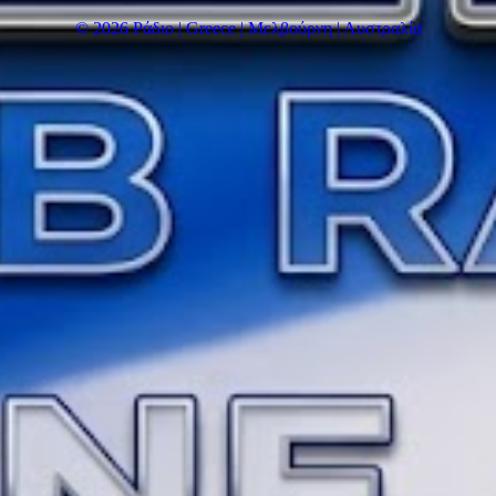
© 2026 Ράδιο | Greece | Μελβούρνη | Αυστραλία