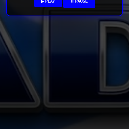
▶ PLAY
⏸ PAUSE