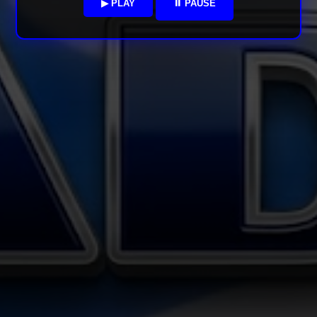
▶ PLAY
⏸ PAUSE