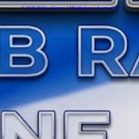
© 2026 Ράδιο | Greece | Μελβούρνη | Αυστραλία