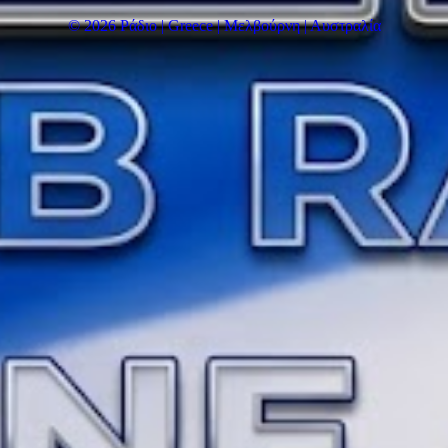
© 2026 Ράδιο | Greece | Μελβούρνη | Αυστραλία