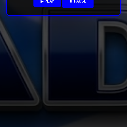
▶ PLAY
⏸ PAUSE