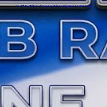
© 2026 Ράδιο | Greece | Μελβούρνη | Αυστραλία