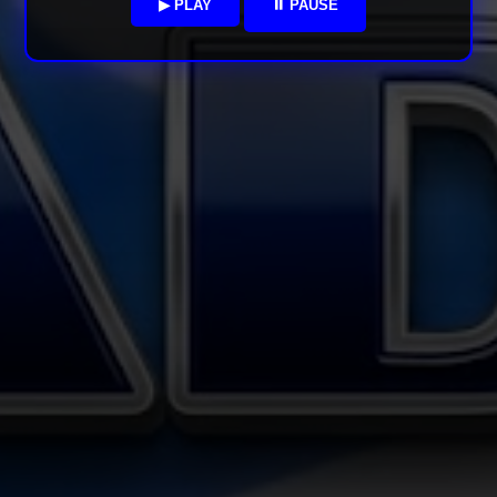
▶ PLAY
⏸ PAUSE