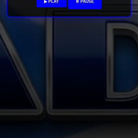
▶ PLAY
⏸ PAUSE