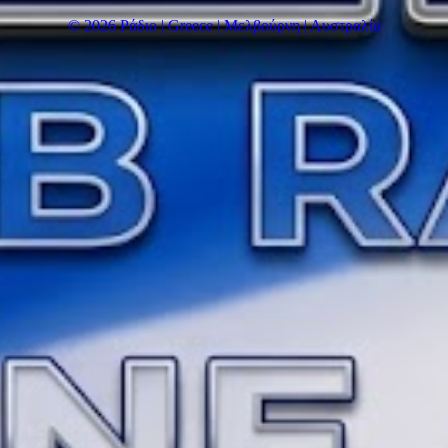
© 2026 Ράδιο | Greece | Μελβούρνη | Αυστραλία