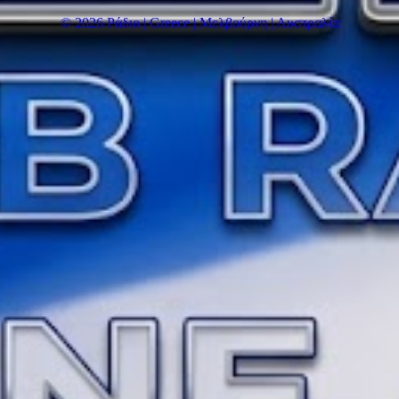
© 2026 Ράδιο | Greece | Μελβούρνη | Αυστραλία