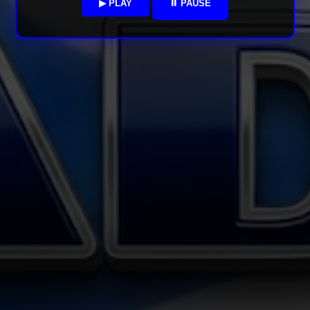
▶ PLAY
⏸ PAUSE