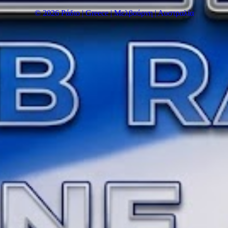
© 2026 Ράδιο | Greece | Μελβούρνη | Αυστραλία