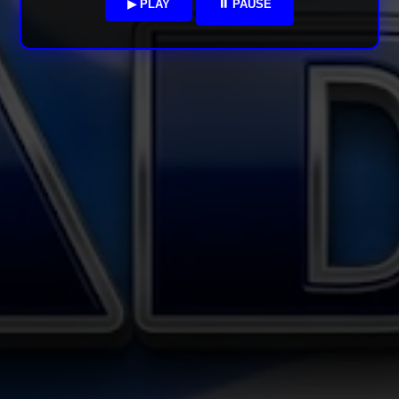
▶ PLAY
⏸ PAUSE