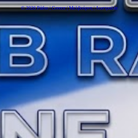
© 2026 Ράδιο | Greece | Μελβούρνη | Αυστραλία