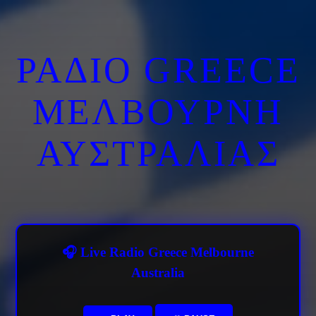
ΡΑΔΙΟ GREECE
ΜΕΛΒΟΥΡΝΗ
ΑΥΣΤΡΑΛΙΑΣ
🎧 Live Radio Greece Melbourne
Australia