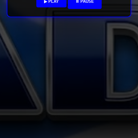
▶ PLAY
⏸ PAUSE