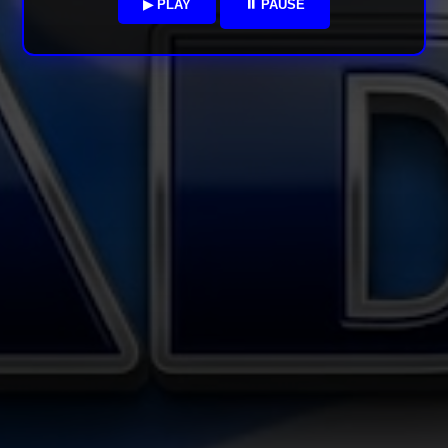
▶ PLAY
⏸ PAUSE