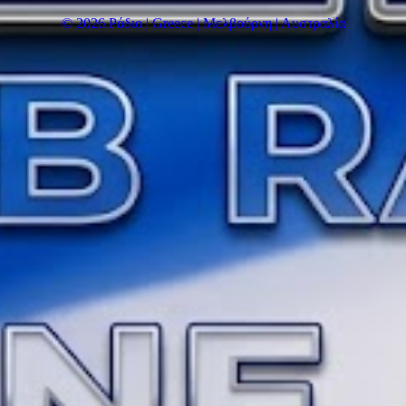
© 2026 Ράδιο | Greece | Μελβούρνη | Αυστραλία