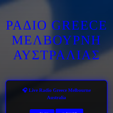
ΡΑΔΙΟ GREECE
ΜΕΛΒΟΥΡΝΗ
ΑΥΣΤΡΑΛΙΑΣ
🎧 Live Radio Greece Melbourne
Australia