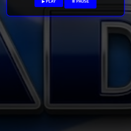
▶ PLAY
⏸ PAUSE