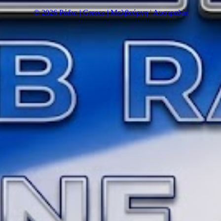
© 2026 Ράδιο | Greece | Μελβούρνη | Αυστραλία