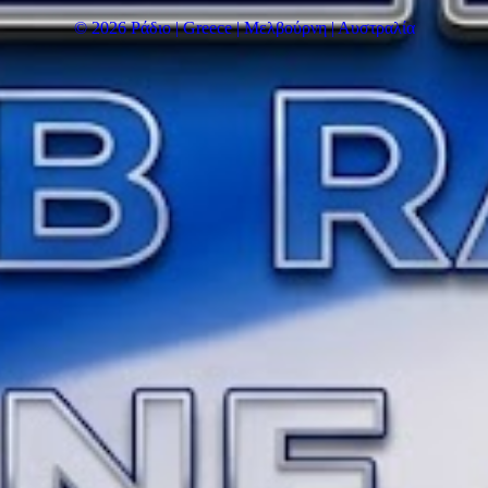
© 2026 Ράδιο | Greece | Μελβούρνη | Αυστραλία