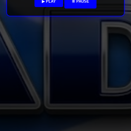
▶ PLAY
⏸ PAUSE