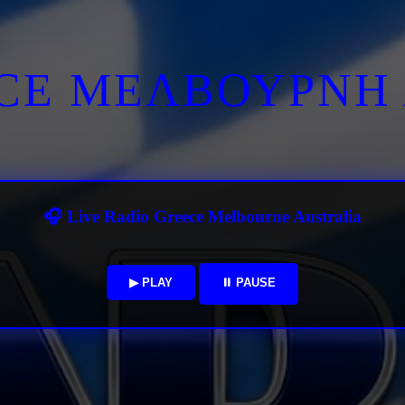
ECE ΜΕΛΒΟΥΡΝΗ 
🎧 Live Radio Greece Melbourne Australia
▶ PLAY
⏸ PAUSE