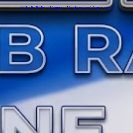
© 2026 Ράδιο | Greece | Μελβούρνη | Αυστραλία