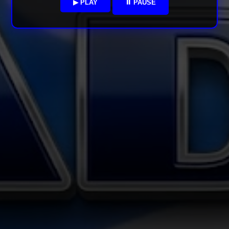
▶ PLAY
⏸ PAUSE