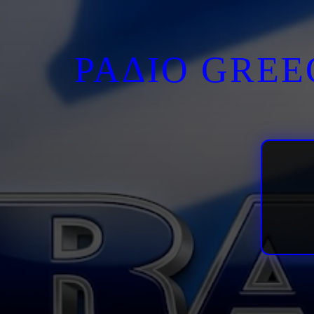
ΡΑΔΙΟ GRE