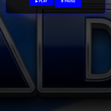
▶ PLAY
⏸ PAUSE