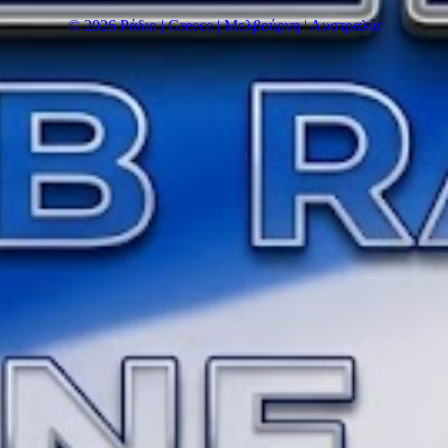
© 2026 Ράδιο | Greece | Μελβούρνη | Αυστραλία