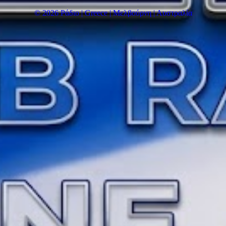
© 2026 Ράδιο | Greece | Μελβούρνη | Αυστραλία