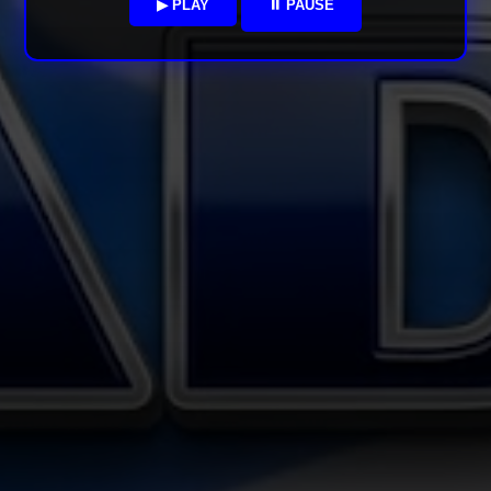
▶ PLAY
⏸ PAUSE