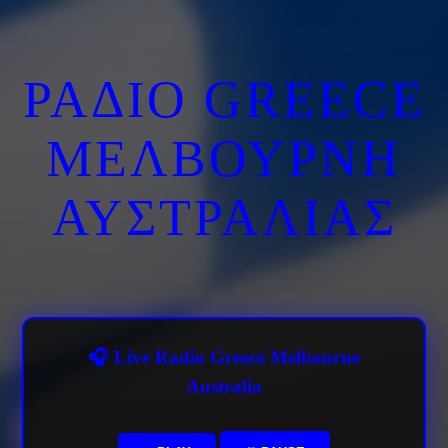
ΡΑΔΙΟ GREECE
ΜΕΛΒΟΥΡΝΗ
ΑΥΣΤΡΑΛΙΑΣ
🎧 Live Radio Greece Melbourne
Australia