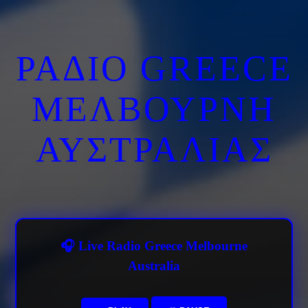
ΡΑΔΙΟ GREECE
ΜΕΛΒΟΥΡΝΗ
ΑΥΣΤΡΑΛΙΑΣ
🎧 Live Radio Greece Melbourne
Australia