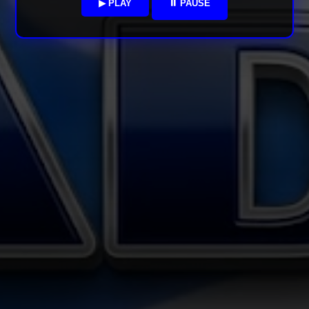
▶ PLAY
⏸ PAUSE